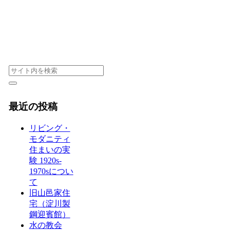
最近の投稿
リビング・
モダニティ
住まいの実
験 1920s-
1970sについ
て
旧山邑家住
宅（淀川製
鋼迎賓館）
水の教会