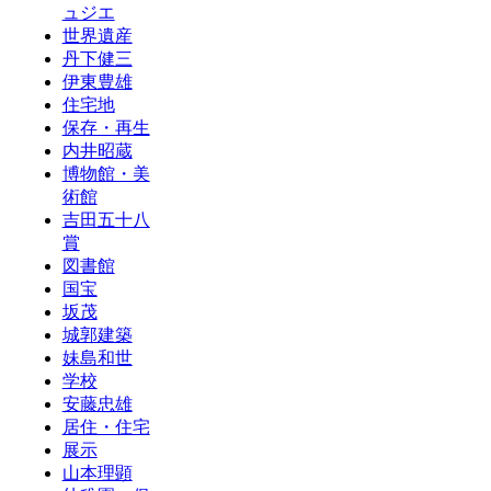
ュジエ
世界遺産
丹下健三
伊東豊雄
住宅地
保存・再生
内井昭蔵
博物館・美
術館
吉田五十八
賞
図書館
国宝
坂茂
城郭建築
妹島和世
学校
安藤忠雄
居住・住宅
展示
山本理顕