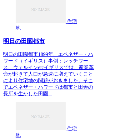
住宅
地
明日の田園都市
明日の田園都市1899年、エベネザー・ハ
ワード（イギリス）事例：レッチワー
ス、ウェルインetcイギリスでは、産業革
命が起きて人口が急速に増えていくこと
により住宅地の問題がおきました。そこ
でエベネザー・ハワードは都市と田舎の
長所を生かした田園...
住宅
地