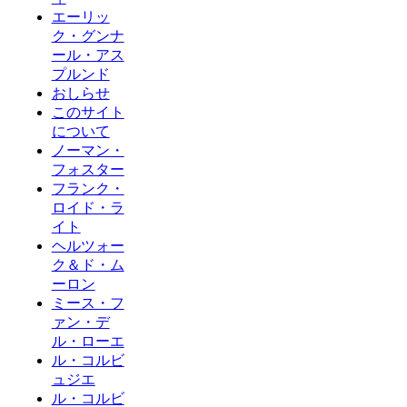
エーリッ
ク・グンナ
ール・アス
プルンド
おしらせ
このサイト
について
ノーマン・
フォスター
フランク・
ロイド・ラ
イト
ヘルツォー
ク＆ド・ム
ーロン
ミース・フ
ァン・デ
ル・ローエ
ル・コルビ
ュジエ
ル・コルビ