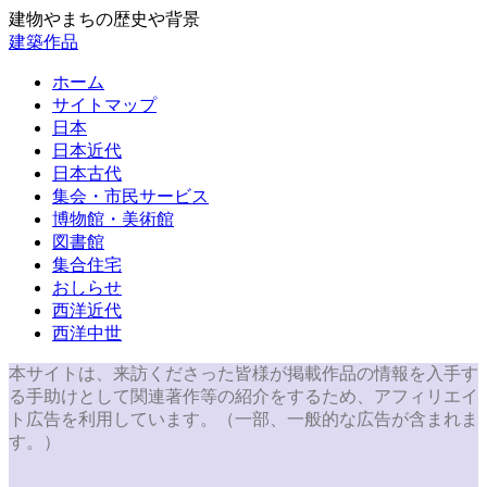
建物やまちの歴史や背景
建築作品
ホーム
サイトマップ
日本
日本近代
日本古代
集会・市民サービス
博物館・美術館
図書館
集合住宅
おしらせ
西洋近代
西洋中世
本サイトは、来訪くださった皆様が掲載作品の情報を入手す
る手助けとして関連著作等の紹介をするため、アフィリエイ
ト広告を利用しています。（一部、一般的な広告が含まれま
す。）