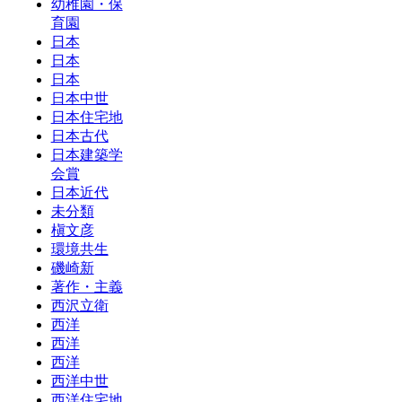
幼稚園・保
育園
日本
日本
日本
日本中世
日本住宅地
日本古代
日本建築学
会賞
日本近代
未分類
槇文彦
環境共生
磯崎新
著作・主義
西沢立衛
西洋
西洋
西洋
西洋中世
西洋住宅地