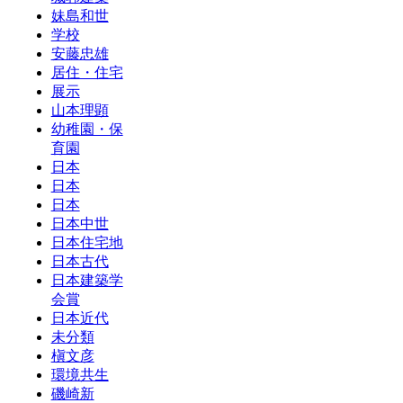
妹島和世
学校
安藤忠雄
居住・住宅
展示
山本理顕
幼稚園・保
育園
日本
日本
日本
日本中世
日本住宅地
日本古代
日本建築学
会賞
日本近代
未分類
槇文彦
環境共生
磯崎新