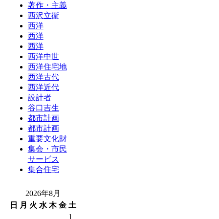
著作・主義
西沢立衛
西洋
西洋
西洋
西洋中世
西洋住宅地
西洋古代
西洋近代
設計者
谷口吉生
都市計画
都市計画
重要文化財
集会・市民
サービス
集合住宅
2026年8月
日
月
火
水
木
金
土
1