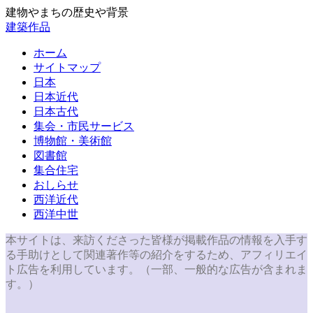
建物やまちの歴史や背景
建築作品
ホーム
サイトマップ
日本
日本近代
日本古代
集会・市民サービス
博物館・美術館
図書館
集合住宅
おしらせ
西洋近代
西洋中世
本サイトは、来訪くださった皆様が掲載作品の情報を入手す
る手助けとして関連著作等の紹介をするため、アフィリエイ
ト広告を利用しています。（一部、一般的な広告が含まれま
す。）