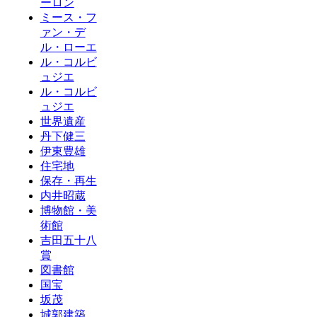
ーロン
ミース・フ
ァン・デ
ル・ローエ
ル・コルビ
ュジエ
ル・コルビ
ュジエ
世界遺産
丹下健三
伊東豊雄
住宅地
保存・再生
内井昭蔵
博物館・美
術館
吉田五十八
賞
図書館
国宝
坂茂
城郭建築