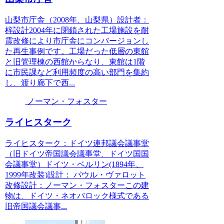
山梨市庁舎（2008年、山梨県）設計者：
梓設計2004年に閉鎖された工場施設を耐
震改修により市庁舎にコンバージョンし
た再生事例です。工場だった低層の東館
と旧管理棟の西館からなり、東館は1階
に市民課など利用頻度の高い部門を集約
し、渡り廊下で西...
ノーマン・フォスター
ライヒスターク
ライヒスターク：ドイツ連邦議会議事堂
（旧ドイツ帝国議会議事堂、ドイツ国国
会議事堂）ドイツ・ベルリン(1894年、
1999年改装)設計： パウル・ヴァロット
改修設計：ノーマン・フォスターこの建
物は、ドイツ・ネオバロック様式である
旧帝国議会議事...