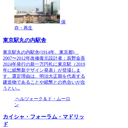
保
存・再生
東京駅丸の内駅舎
東京駅丸の内駅舎(1914年、東京都)
2007〜2012年改修復元設計者：辰野金吾
2024年発行の新一万円札に東京駅（2019
年に紙幣新デザイン発表）が登場しま
す。選定理由は、明治大正期を代表する
建造物であることや紙幣との色合いが合
うとい...
ヘルツォーク＆ド・ムーロ
ン
カイシャ・フォーラム・マドリッ
ド