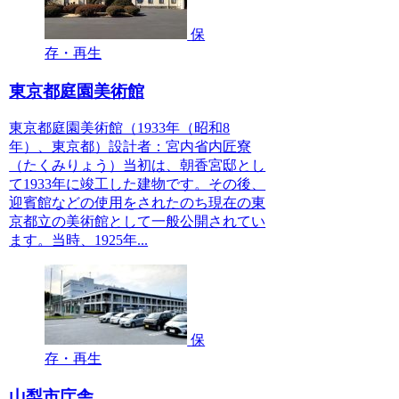
保
存・再生
東京都庭園美術館
東京都庭園美術館（1933年（昭和8
年）、東京都）設計者：宮内省内匠寮
（たくみりょう）当初は、朝香宮邸とし
て1933年に竣工した建物です。その後、
迎賓館などの使用をされたのち現在の東
京都立の美術館として一般公開されてい
ます。当時、1925年...
保
存・再生
山梨市庁舎