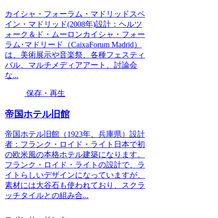
カイシャ・フォーラム・マドリッドスペ
イン・マドリッド(2008年)設計：ヘルツ
ォーク＆ド・ムーロンカイシャ・フォー
ラム･マドリード（CaixaForum Madrid）
は、美術展示や音楽祭、各種フェスティ
バル、マルチメディアアート、討論会
な...
保存・再生
帝国ホテル旧館
帝国ホテル旧館（1923年、兵庫県）設計
者：フランク・ロイド・ライト日本で初
の欧米風の本格ホテル建築になります。
フランク・ロイド・ライトの設計で、ラ
イトらしいデザインになっていますが、
素材には大谷石も使われており、スクラ
ッチタイルとの組み合...