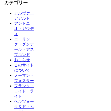
カテゴリー
アルヴァ・
アアルト
アントニ
オ・ガウデ
ィ
エーリッ
ク・グンナ
ール・アス
プルンド
おしらせ
このサイト
について
ノーマン・
フォスター
フランク・
ロイド・ラ
イト
ヘルツォー
ク＆ド・ム