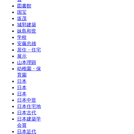
図書館
国宝
坂茂
城郭建築
妹島和世
学校
安藤忠雄
居住・住宅
展示
山本理顕
幼稚園・保
育園
日本
日本
日本
日本中世
日本住宅地
日本古代
日本建築学
会賞
日本近代