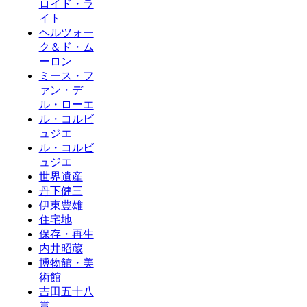
ロイド・ラ
イト
ヘルツォー
ク＆ド・ム
ーロン
ミース・フ
ァン・デ
ル・ローエ
ル・コルビ
ュジエ
ル・コルビ
ュジエ
世界遺産
丹下健三
伊東豊雄
住宅地
保存・再生
内井昭蔵
博物館・美
術館
吉田五十八
賞