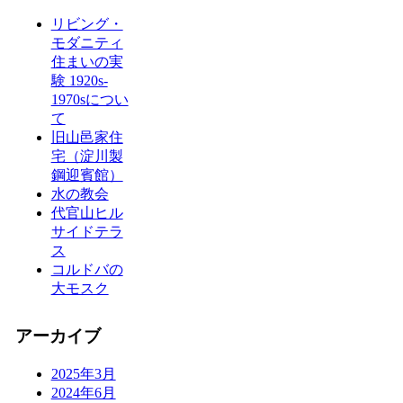
リビング・
モダニティ
住まいの実
験 1920s-
1970sについ
て
旧山邑家住
宅（淀川製
鋼迎賓館）
水の教会
代官山ヒル
サイドテラ
ス
コルドバの
大モスク
アーカイブ
2025年3月
2024年6月