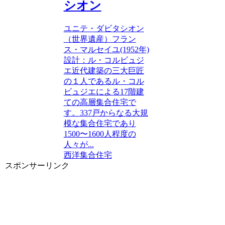
シオン
ユニテ・ダビタシオン
（世界遺産）フラン
ス・マルセイユ(1952年)
設計：ル・コルビュジ
エ近代建築の三大巨匠
の１人であるル・コル
ビュジエによる17階建
ての高層集合住宅で
す。337戸からなる大規
模な集合住宅であり
1500〜1600人程度の
人々が...
西洋
集合住宅
スポンサーリンク