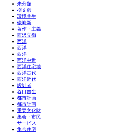
未分類
槇文彦
環境共生
磯崎新
著作・主義
西沢立衛
西洋
西洋
西洋
西洋中世
西洋住宅地
西洋古代
西洋近代
設計者
谷口吉生
都市計画
都市計画
重要文化財
集会・市民
サービス
集合住宅