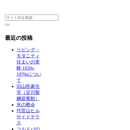
最近の投稿
リビング・
モダニティ
住まいの実
験 1920s-
1970sについ
て
旧山邑家住
宅（淀川製
鋼迎賓館）
水の教会
代官山ヒル
サイドテラ
ス
コルドバの