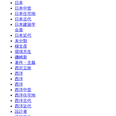
日本
日本中世
日本住宅地
日本古代
日本建築学
会賞
日本近代
未分類
槇文彦
環境共生
磯崎新
著作・主義
西沢立衛
西洋
西洋
西洋
西洋中世
西洋住宅地
西洋古代
西洋近代
設計者