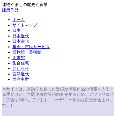
建物やまちの歴史や背景
建築作品
ホーム
サイトマップ
日本
日本近代
日本古代
集会・市民サービス
博物館・美術館
図書館
集合住宅
おしらせ
西洋近代
西洋中世
本サイトは、来訪くださった皆様が掲載作品の情報を入手す
る手助けとして関連著作等の紹介をするため、アフィリエイ
ト広告を利用しています。（一部、一般的な広告が含まれま
す。）