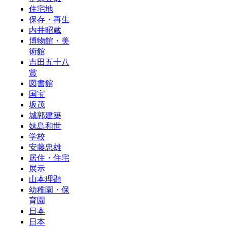
住宅地
保存・再生
内井昭蔵
博物館・美
術館
吉田五十八
賞
図書館
国宝
坂茂
城郭建築
妹島和世
学校
安藤忠雄
居住・住宅
展示
山本理顕
幼稚園・保
育園
日本
日本