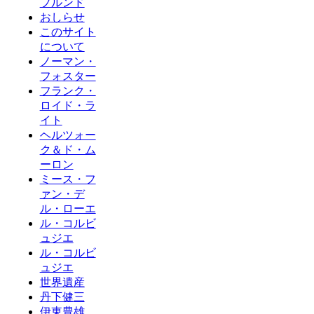
プルンド
おしらせ
このサイト
について
ノーマン・
フォスター
フランク・
ロイド・ラ
イト
ヘルツォー
ク＆ド・ム
ーロン
ミース・フ
ァン・デ
ル・ローエ
ル・コルビ
ュジエ
ル・コルビ
ュジエ
世界遺産
丹下健三
伊東豊雄