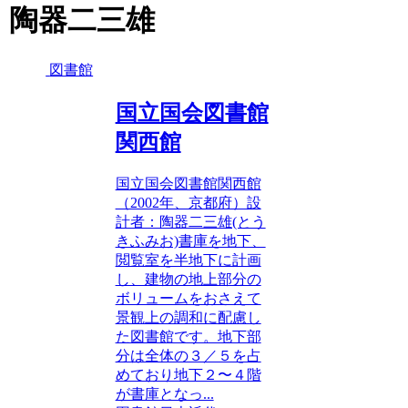
陶器二三雄
図書館
国立国会図書館
関西館
国立国会図書館関西館
（2002年、京都府）設
計者：陶器二三雄(とう
きふみお)書庫を地下、
閲覧室を半地下に計画
し、建物の地上部分の
ボリュームをおさえて
景観上の調和に配慮し
た図書館です。地下部
分は全体の３／５を占
めており地下２〜４階
が書庫となっ...