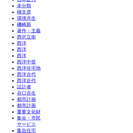
未分類
槇文彦
環境共生
磯崎新
著作・主義
西沢立衛
西洋
西洋
西洋
西洋中世
西洋住宅地
西洋古代
西洋近代
設計者
谷口吉生
都市計画
都市計画
重要文化財
集会・市民
サービス
集合住宅