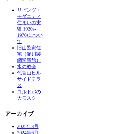
リビング・
モダニティ
住まいの実
験 1920s-
1970sについ
て
旧山邑家住
宅（淀川製
鋼迎賓館）
水の教会
代官山ヒル
サイドテラ
ス
コルドバの
大モスク
アーカイブ
2025年3月
2024年6月