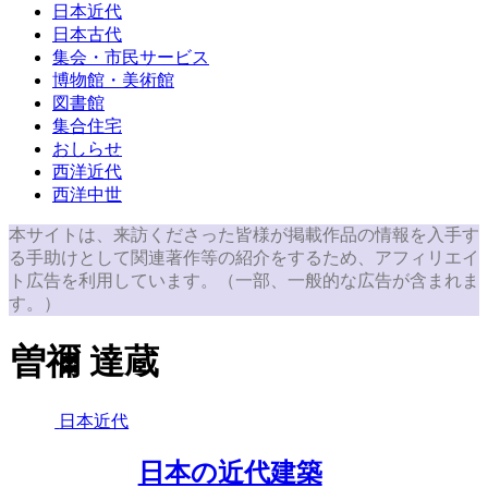
日本近代
日本古代
集会・市民サービス
博物館・美術館
図書館
集合住宅
おしらせ
西洋近代
西洋中世
本サイトは、来訪くださった皆様が掲載作品の情報を入手す
る手助けとして関連著作等の紹介をするため、アフィリエイ
ト広告を利用しています。（一部、一般的な広告が含まれま
す。）
曽禰 達蔵
日本近代
日本の近代建築