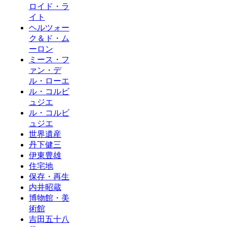
ロイド・ラ
イト
ヘルツォー
ク＆ド・ム
ーロン
ミース・フ
ァン・デ
ル・ローエ
ル・コルビ
ュジエ
ル・コルビ
ュジエ
世界遺産
丹下健三
伊東豊雄
住宅地
保存・再生
内井昭蔵
博物館・美
術館
吉田五十八