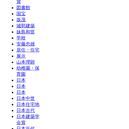
賞
図書館
国宝
坂茂
城郭建築
妹島和世
学校
安藤忠雄
居住・住宅
展示
山本理顕
幼稚園・保
育園
日本
日本
日本
日本中世
日本住宅地
日本古代
日本建築学
会賞
日本近代