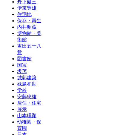
丹下健三
伊東豊雄
住宅地
保存・再生
内井昭蔵
博物館・美
術館
吉田五十八
賞
図書館
国宝
坂茂
城郭建築
妹島和世
学校
安藤忠雄
居住・住宅
展示
山本理顕
幼稚園・保
育園
日本