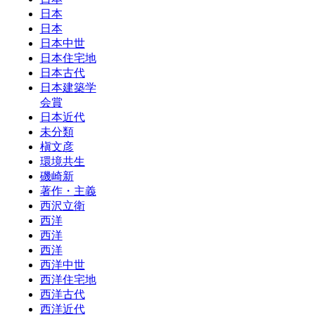
日本
日本
日本中世
日本住宅地
日本古代
日本建築学
会賞
日本近代
未分類
槇文彦
環境共生
磯崎新
著作・主義
西沢立衛
西洋
西洋
西洋
西洋中世
西洋住宅地
西洋古代
西洋近代