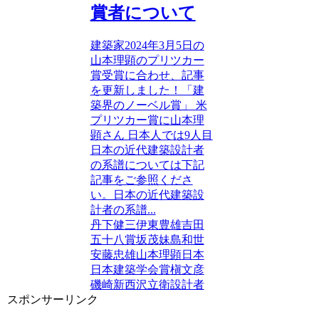
賞者について
建築家2024年3月5日の
山本理顕のプリツカー
賞受賞に合わせ、記事
を更新しました！「建
築界のノーベル賞」 米
プリツカー賞に山本理
顕さん 日本人では9人目
日本の近代建築設計者
の系譜については下記
記事をご参照くださ
い。日本の近代建築設
計者の系譜...
丹下健三
伊東豊雄
吉田
五十八賞
坂茂
妹島和世
安藤忠雄
山本理顕
日本
日本建築学会賞
槇文彦
磯崎新
西沢立衛
設計者
スポンサーリンク