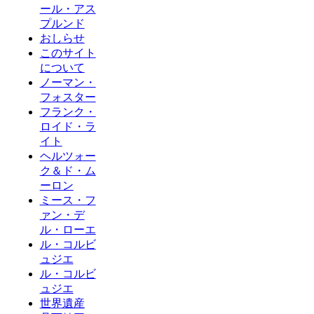
ール・アス
プルンド
おしらせ
このサイト
について
ノーマン・
フォスター
フランク・
ロイド・ラ
イト
ヘルツォー
ク＆ド・ム
ーロン
ミース・フ
ァン・デ
ル・ローエ
ル・コルビ
ュジエ
ル・コルビ
ュジエ
世界遺産