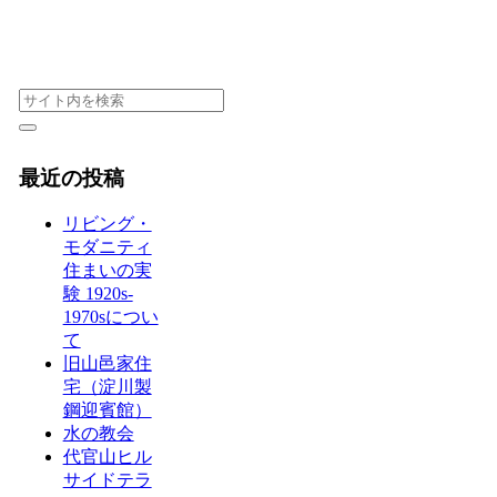
最近の投稿
リビング・
モダニティ
住まいの実
験 1920s-
1970sについ
て
旧山邑家住
宅（淀川製
鋼迎賓館）
水の教会
代官山ヒル
サイドテラ